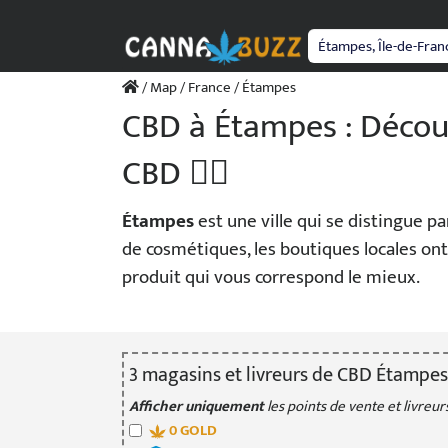
Passer
au
contenu
/
Map
/
France
/ Étampes
CBD à Étampes : Découv
CBD 💆‍♀️
Étampes
est une ville qui se distingue p
de cosmétiques, les boutiques locales ont
produit qui vous correspond le mieux.
3
magasin
s
et livreur
s
de CBD Étampes
Afficher uniquement
les points de vente et livreurs
0
GOLD