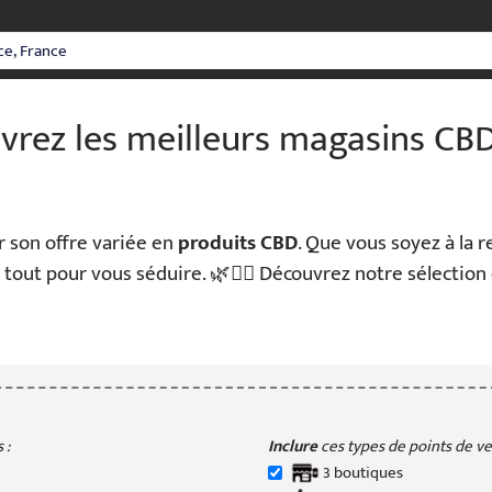
rez les meilleurs magasins CBD
ar son offre variée en
produits CBD
. Que vous soyez à la r
 tout pour vous séduire. 🌿💆‍♂️ Découvrez notre sélecti
 :
Inclure
ces types de points de ven
3
boutique
s