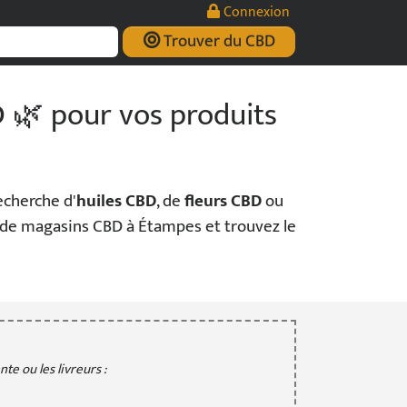
Connexion
Trouver du CBD
 🌿 pour vos produits
echerche d'
huiles CBD
, de
fleurs CBD
ou
on de magasins CBD à Étampes et trouvez le
te ou les livreurs :