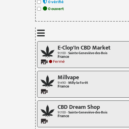
0
vérifié
0
ouvert
E-Clop'In CBD Market
91700 -
Sainte-Geneviève-des-Bois
France
Fermé
Millvape
91490 -
Milly-la-Forêt
France
CBD Dream Shop
91700 -
Sainte-Geneviève-des-Bois
France