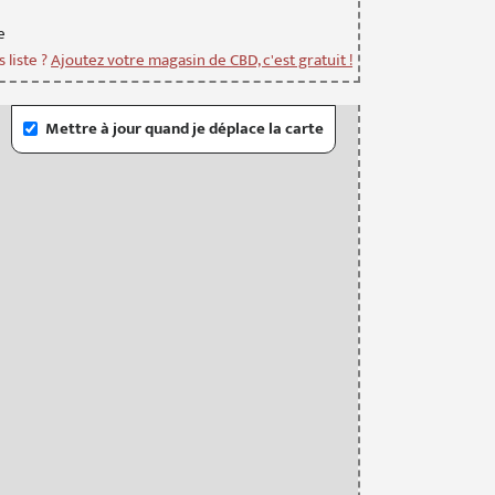
e
 liste ?
Ajoutez votre magasin de CBD, c'est gratuit !
Mettre à jour quand je déplace la carte