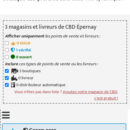
3
magasin
s
et livreur
s
de CBD Épernay
Afficher uniquement
les points de vente et livreurs :
0
GOLD
1
vérifié
0
ouvert
Inclure
ces types de points de vente ou les livreurs :
3
boutique
s
0
livreur
0
distributeur
automatique
Vous n'êtes pas dans liste ?
Ajoutez votre magasin de CBD,
c'est gratuit !
Mettre à jour quand je déplace la carte