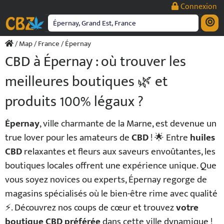
Passer
Connexion
au
contenu
/
Map
/
France
/ Épernay
CBD à Épernay : où trouver les
meilleures boutiques 🌿 et
produits 100% légaux ?
Épernay
, ville charmante de la Marne, est devenue un
true lover pour les amateurs de
CBD
! 🌟 Entre
huiles
CBD
relaxantes et fleurs aux saveurs envoûtantes, les
boutiques locales offrent une expérience unique. Que
vous soyez novices ou experts, Épernay regorge de
magasins spécialisés où le bien-être rime avec qualité
⚡. Découvrez nos coups de cœur et trouvez
votre
boutique CBD préférée
dans cette ville dynamique !