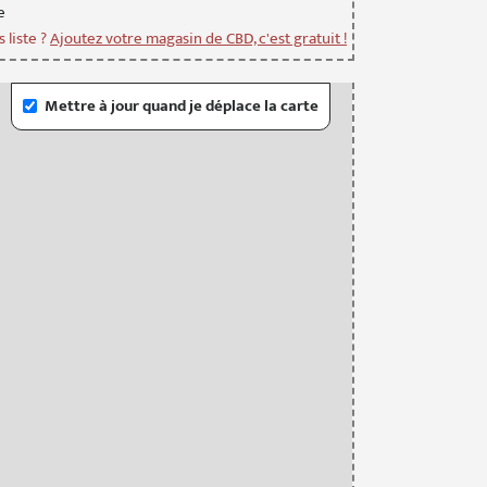
e
 liste ?
Ajoutez votre magasin de CBD, c'est gratuit !
Mettre à jour quand je déplace la carte