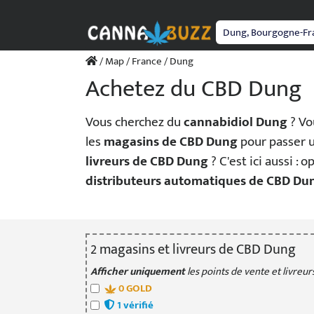
Passer
au
contenu
/
Map
/
France
/ Dung
Achetez du CBD Dung
Vous cherchez du
cannabidiol Dung
? Vo
les
magasins de CBD Dung
pour passer
livreurs de CBD Dung
? C'est ici aussi : 
distributeurs automatiques de CBD Du
2
magasin
s
et livreur
s
de CBD Dung
Afficher uniquement
les points de vente et livreurs
0
GOLD
1
vérifié