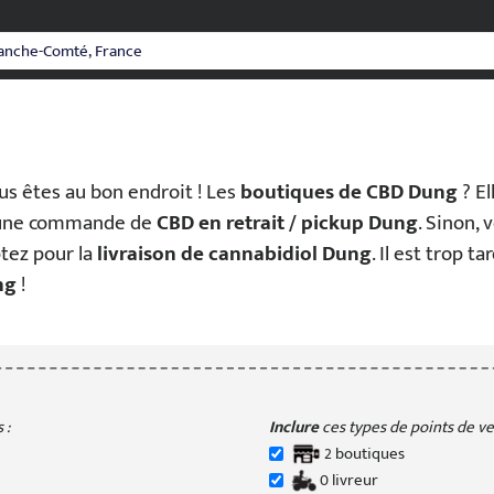
us êtes au bon endroit ! Les
boutiques de CBD Dung
? El
 une commande de
CBD en retrait / pickup Dung
. Sinon,
optez pour la
livraison de cannabidiol Dung
. Il est trop ta
ng
!
 :
Inclure
ces types de points de ven
2
boutique
s
0
livreur