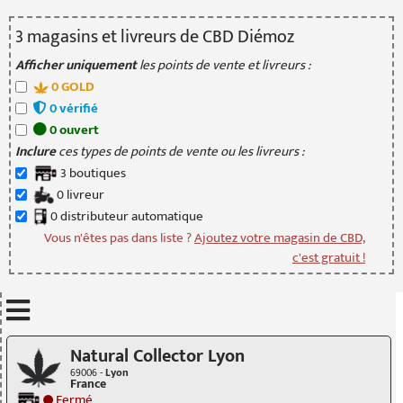
3
magasin
s
et livreur
s
de CBD Diémoz
Afficher uniquement
les points de vente et livreurs :
0
GOLD
0
vérifié
0
ouvert
Inclure
ces types de points de vente ou les livreurs :
3
boutique
s
0
livreur
0
distributeur
automatique
Vous n'êtes pas dans liste ?
Ajoutez votre magasin de CBD,
c'est gratuit !
Mettre à jour quand je déplace la carte
Natural Collector Lyon
69006 -
Lyon
France
Fermé