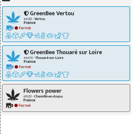
GreenBee Vertou
44120 -
Vertou
France
Fermé
GreenBee Thouaré sur Loire
44470 -
Thouaré-sur-Loire
France
Fermé
Flowers power
49120 -
Chemillé-en-Anjou
France
Fermé