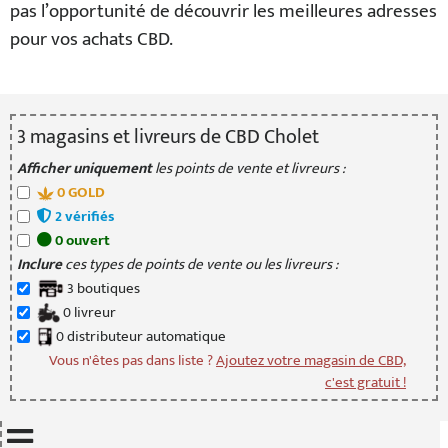
pas l’opportunité de découvrir les meilleures adresses
pour vos achats CBD.
3
magasin
s
et livreur
s
de CBD Cholet
Afficher uniquement
les points de vente et livreurs :
0
GOLD
2
vérifié
s
0
ouvert
Inclure
ces types de points de vente ou les livreurs :
3
boutique
s
0
livreur
0
distributeur
automatique
Vous n'êtes pas dans liste ?
Ajoutez votre magasin de CBD,
c'est gratuit !
Mettre à jour quand je déplace la carte