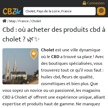
Passer
Connexion
au
contenu
/
Map
/
France
/ Cholet
Cbd : où acheter des produits cbd à
cholet ? 🌿✨
Cholet
est une ville dynamique
où le
CBD
a trouvé sa place ! Avec
des boutiques spécialisées, vous
trouverez tout ce qu’il vous faut :
huiles cbd, fleurs de qualité,
cosmétiques et bien plus. Que
vous soyez un novice ou un passionné, les magasins
CBD à Cholet 🌿 offrent une expérience unique, alliant
expertise et produits haut de gamme. Ne manquez