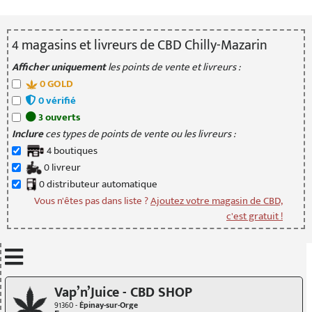
4
magasin
s
et livreur
s
de CBD Chilly-Mazarin
Afficher uniquement
les points de vente et livreurs :
0
GOLD
0
vérifié
3
ouvert
s
Inclure
ces types de points de vente ou les livreurs :
4
boutique
s
0
livreur
0
distributeur
automatique
Vous n'êtes pas dans liste ?
Ajoutez votre magasin de CBD,
c'est gratuit !
Mettre à jour quand je déplace la carte
Vap’n’Juice - CBD SHOP
91360 -
Épinay-sur-Orge