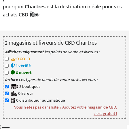
pourquoi
Chartres
est la destination idéale pour vos
achats CBD 🛍️💫
2
magasin
s
et livreur
s
de CBD Chartres
Afficher uniquement
les points de vente et livreurs :
0
GOLD
1
vérifié
0
ouvert
Inclure
ces types de points de vente ou les livreurs :
2
boutique
s
0
livreur
0
distributeur
automatique
Vous n'êtes pas dans liste ?
Ajoutez votre magasin de CBD,
c'est gratuit !