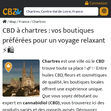
Passer
Connexion
au
contenu
/
Map
/
France
/ Chartres
CBD à chartres : vos boutiques
préférées pour un voyage relaxant
⚡️🛍️
Chartres
est une ville où le
CBD
trouve toute sa place ! 🌿✨ Entre
huiles CBD, fleurs et cosmétiques
de qualité, les boutiques locales
offrent une expérience unique.
Que vous soyez débutant ou
expert en
cannabidiol (CBD)
, vous trouverez ici des
produits variés et des conseils avisés. Découvrez