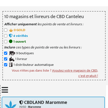
10
magasin
s
et livreur
s
de CBD Canteleu
Afficher uniquement
les points de vente et livreurs :
0
GOLD
4
vérifié
s
1
ouvert
Inclure
ces types de points de vente ou les livreurs :
9
boutique
s
1
livreur
1
distributeur
automatique
Vous n'êtes pas dans liste ?
Ajoutez votre magasin de CBD,
c'est gratuit !
Mettre à jour quand je déplace la carte
CBDLAND Maromme
76150 -
Maromme