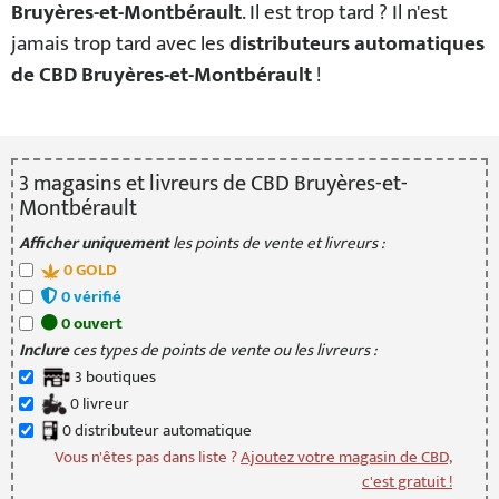
Bruyères-et-Montbérault
. Il est trop tard ? Il n'est
jamais trop tard avec les
distributeurs automatiques
de CBD Bruyères-et-Montbérault
!
3
magasin
s
et livreur
s
de CBD Bruyères-et-
Montbérault
Afficher uniquement
les points de vente et livreurs :
0
GOLD
0
vérifié
0
ouvert
Inclure
ces types de points de vente ou les livreurs :
3
boutique
s
0
livreur
0
distributeur
automatique
Vous n'êtes pas dans liste ?
Ajoutez votre magasin de CBD,
c'est gratuit !