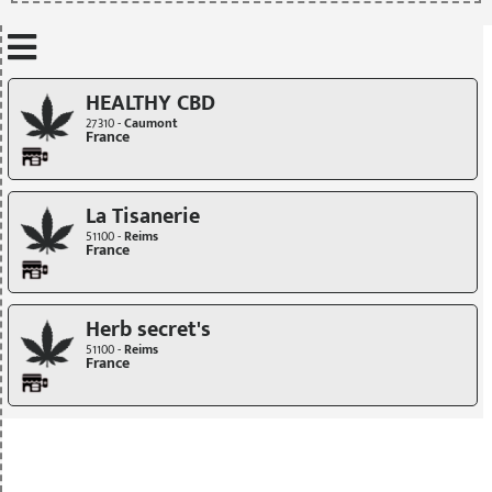
Mettre à jour quand je déplace la carte
HEALTHY CBD
27310 -
Caumont
France
La Tisanerie
51100 -
Reims
France
Herb secret's
51100 -
Reims
France