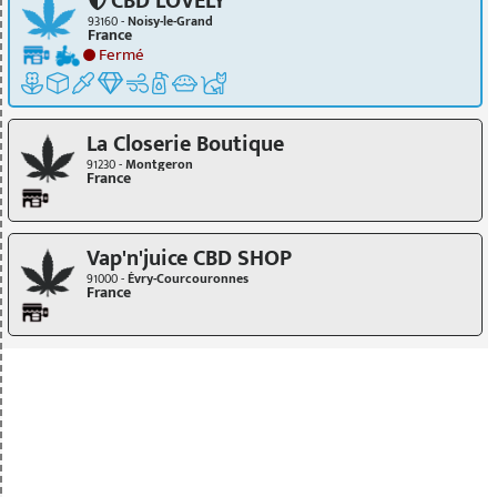
CBD LOVELY
93160 -
Noisy-le-Grand
France
Fermé
La Closerie Boutique
91230 -
Montgeron
France
Vap'n'juice CBD SHOP
91000 -
Évry-Courcouronnes
France