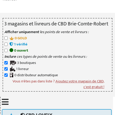
3
magasin
s
et livreur
s
de CBD Brie-Comte-Robert
Afficher uniquement
les points de vente et livreurs :
0
GOLD
1
vérifié
0
ouvert
Inclure
ces types de points de vente ou les livreurs :
3
boutique
s
1
livreur
0
distributeur
automatique
Vous n'êtes pas dans liste ?
Ajoutez votre magasin de CBD,
c'est gratuit !
Mettre à jour quand je déplace la carte