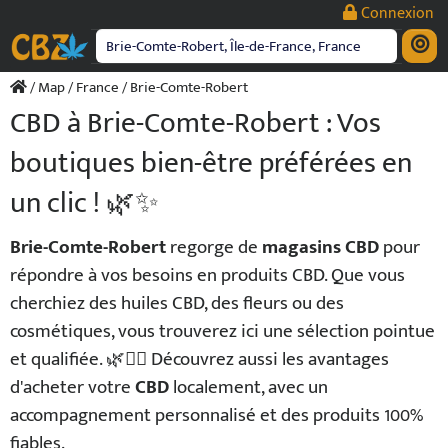
Passer
Connexion
au
contenu
/
Map
/
France
/ Brie-Comte-Robert
CBD à Brie-Comte-Robert : Vos
boutiques bien-être préférées en
un clic ! 🌿✨
Brie-Comte-Robert
regorge de
magasins CBD
pour
répondre à vos besoins en produits CBD. Que vous
cherchiez des huiles CBD, des fleurs ou des
cosmétiques, vous trouverez ici une sélection pointue
et qualifiée. 🌿💆‍♂️ Découvrez aussi les avantages
d'acheter votre
CBD
localement, avec un
accompagnement personnalisé et des produits 100%
fiables.