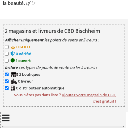
la beauté. 🌿✨
2
magasin
s
et livreur
s
de CBD Bischheim
Afficher uniquement
les points de vente et livreurs :
0
GOLD
0
vérifié
1
ouvert
Inclure
ces types de points de vente ou les livreurs :
2
boutique
s
0
livreur
0
distributeur
automatique
Vous n'êtes pas dans liste ?
Ajoutez votre magasin de CBD,
c'est gratuit !
Mettre à jour quand je déplace la carte