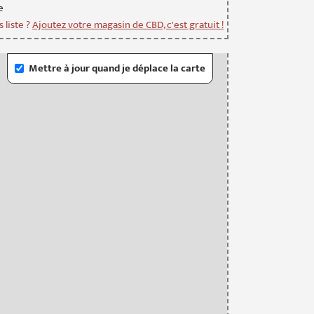
e
 liste ?
Ajoutez votre magasin de CBD, c'est gratuit !
Mettre à jour quand je déplace la carte