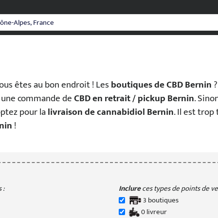
ous êtes au bon endroit ! Les
boutiques de CBD Bernin
?
r une commande de
CBD en retrait / pickup Bernin
. Sino
 optez pour la
livraison de cannabidiol Bernin
. Il est trop
nin
!
 :
Inclure
ces types de points de ven
3
boutique
s
0
livreur