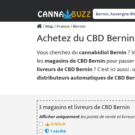
Passer
au
contenu
/
Map
/
France
/ Bernin
Achetez du CBD Bernin
Vous cherchez du
cannabidiol Bernin
? V
les
magasins de CBD Bernin
pour passe
livreurs de CBD Bernin
? C'est ici aussi :
distributeurs automatiques de CBD Ber
3
magasin
s
et livreur
s
de CBD Bernin
Afficher uniquement
les points de vente et livreurs
0
GOLD
1
vérifié