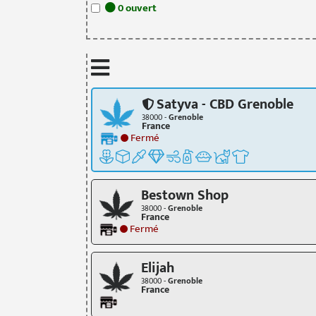
0
ouvert
Satyva - CBD Grenoble
38000 -
Grenoble
France
Fermé
Bestown Shop
38000 -
Grenoble
France
Fermé
Elijah
38000 -
Grenoble
France