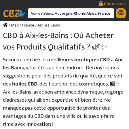
Passer
Connexion
au
contenu
/
Map
/
France
/ Aix-les-Bains
CBD à Aix-les-Bains : Où Acheter
vos Produits Qualitatifs ? 🌿✨
Si vous cherchez les meilleures
boutiques CBD
à
Aix-
les-Bains
, vous êtes au bon endroit ! Découvrez nos
suggestions pour des produits de qualité, que ce soit
des
huiles CBD
, des fleurs ou des cosmétiques. 🛍️✨
Aix-les-Bains, avec son ambiance dynamique, regorge
d'adresses qui allient expertise et bien-être. Ne
manquez pas cette opportunité de profiter des
avantages du CBD dans une ville où le savoir-faire
rime avec innovation !