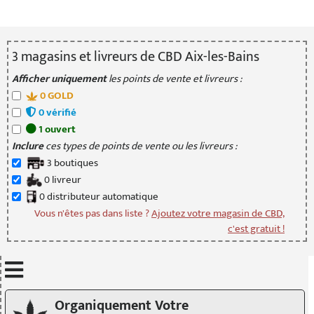
3
magasin
s
et livreur
s
de CBD Aix-les-Bains
Afficher uniquement
les points de vente et livreurs :
0
GOLD
0
vérifié
1
ouvert
Inclure
ces types de points de vente ou les livreurs :
3
boutique
s
0
livreur
0
distributeur
automatique
Vous n'êtes pas dans liste ?
Ajoutez votre magasin de CBD,
c'est gratuit !
Mettre à jour quand je déplace la carte
Organiquement Votre