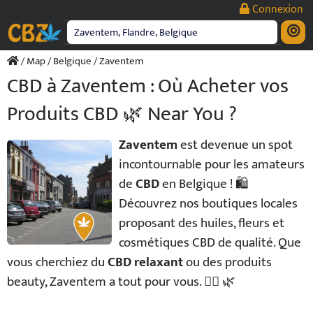
Passer
Connexion
au
contenu
/
Map
/
Belgique
/ Zaventem
CBD à Zaventem : Où Acheter vos
Produits CBD 🌿 Near You ?
Zaventem
est devenue un spot
incontournable pour les amateurs
de
CBD
en Belgique ! 🛍️
Découvrez nos boutiques locales
proposant des huiles, fleurs et
cosmétiques CBD de qualité. Que
vous cherchiez du
CBD relaxant
ou des produits
beauty, Zaventem a tout pour vous. 💆‍♀️ 🌿