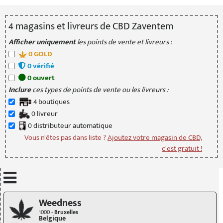
4
magasin
s
et livreur
s
de CBD Zaventem
Afficher uniquement
les points de vente et livreurs :
0
GOLD
0
vérifié
0
ouvert
Inclure
ces types de points de vente ou les livreurs :
4
boutique
s
0
livreur
0
distributeur
automatique
Vous n'êtes pas dans liste ?
Ajoutez votre magasin de CBD,
c'est gratuit !
Mettre à jour quand je déplace la carte
Weedness
1000 -
Bruxelles
Belgique