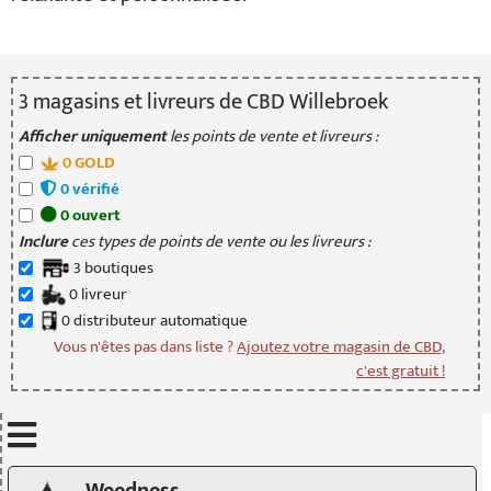
3
magasin
s
et livreur
s
de CBD Willebroek
Afficher uniquement
les points de vente et livreurs :
0
GOLD
0
vérifié
0
ouvert
Inclure
ces types de points de vente ou les livreurs :
3
boutique
s
0
livreur
0
distributeur
automatique
Vous n'êtes pas dans liste ?
Ajoutez votre magasin de CBD,
c'est gratuit !
Mettre à jour quand je déplace la carte