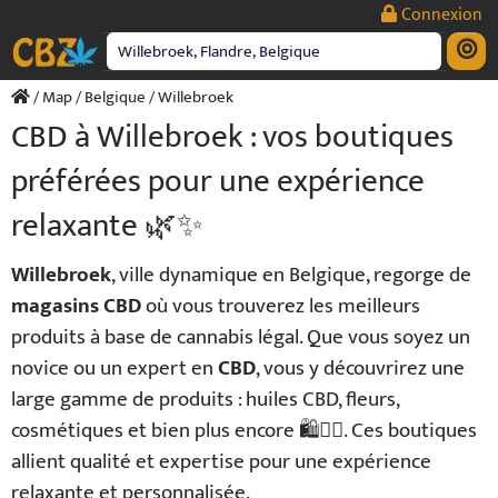
Passer
Connexion
au
contenu
/
Map
/
Belgique
/ Willebroek
CBD à Willebroek : vos boutiques
préférées pour une expérience
relaxante 🌿✨
Willebroek
, ville dynamique en Belgique, regorge de
magasins CBD
où vous trouverez les meilleurs
produits à base de cannabis légal. Que vous soyez un
novice ou un expert en
CBD
, vous y découvrirez une
large gamme de produits : huiles CBD, fleurs,
cosmétiques et bien plus encore 🛍️💆‍♀️. Ces boutiques
allient qualité et expertise pour une expérience
relaxante et personnalisée.