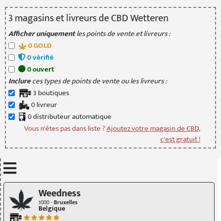
3
magasin
s
et livreur
s
de CBD Wetteren
Afficher uniquement
les points de vente et livreurs :
0
GOLD
0
vérifié
0
ouvert
Inclure
ces types de points de vente ou les livreurs :
3
boutique
s
0
livreur
0
distributeur
automatique
Vous n'êtes pas dans liste ?
Ajoutez votre magasin de CBD,
c'est gratuit !
Mettre à jour quand je déplace la carte
Weedness
1000 -
Bruxelles
Belgique