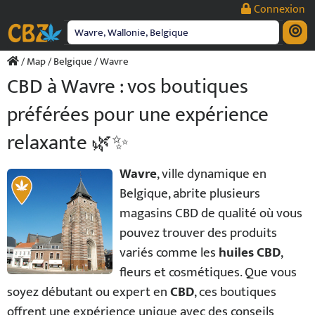
Passer
Connexion
au
contenu
/
Map
/
Belgique
/ Wavre
CBD à Wavre : vos boutiques
préférées pour une expérience
relaxante 🌿✨
Wavre
, ville dynamique en
Belgique, abrite plusieurs
magasins CBD de qualité où vous
pouvez trouver des produits
variés comme les
huiles CBD
,
fleurs et cosmétiques. Que vous
soyez débutant ou expert en
CBD
, ces boutiques
offrent une expérience unique avec des conseils