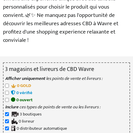
personnalisés pour choisir le produit qui vous
convient. 🌿✨ Ne manquez pas l'opportunité de
découvrir les meilleures adresses CBD à Wavre et
profitez d'une shopping experience relaxante et
conviviale !
3
magasin
s
et livreur
s
de CBD Wavre
Afficher uniquement
les points de vente et livreurs :
0
GOLD
0
vérifié
0
ouvert
Inclure
ces types de points de vente ou les livreurs :
3
boutique
s
0
livreur
0
distributeur
automatique