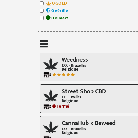
0
GOLD
0
vérifié
0
ouvert
Weedness
1000 -
Bruxelles
Belgique
Street Shop CBD
1050 -
Ixelles
Belgique
Fermé
CannaHub x Beweed
1000 -
Bruxelles
Belgique