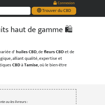
Connexion
Trouver du CBD
uits haut de gamme 🛍️
variée d'
huiles CBD
, de
fleurs CBD
et de
gique, alliant qualité, expertise et
utiques
CBD
à
Tamise
, où le bien-être
te ou les livreurs :