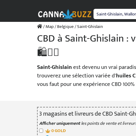
Passer
au
contenu
/
Map
/
Belgique
/ Saint-Ghislain
CBD à Saint-Ghislain :
🛍️💆‍♂️
Saint-Ghislain
est devenu un vrai paradi
trouverez une sélection variée d'
huiles 
vous faut pour une expérience CBD 100% s
3
magasin
s
et livreur
s
de CBD Saint-Gh
Afficher uniquement
les points de vente et livreurs
0
GOLD