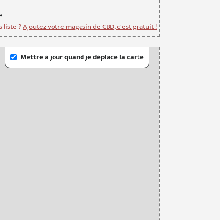
e
 liste ?
Ajoutez votre magasin de CBD, c'est gratuit !
Mettre à jour quand je déplace la carte