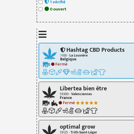
1
vérifié
0
ouvert
Hashtag CBD Products
7100 -
La Louvière
Belgique
Fermé
Libertea bien être
59300 -
Valenciennes
France
Fermé
optimal grow
59125 -
Trith-Saint-Léger