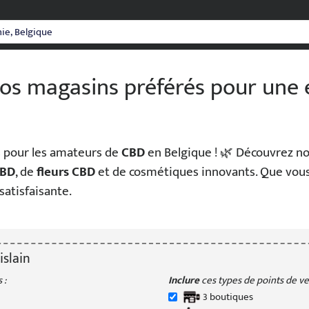
 vos magasins préférés pour une
s pour les amateurs de
CBD
en Belgique ! 🌿 Découvrez n
CBD
, de
fleurs CBD
et de cosmétiques innovants. Que vous 
atisfaisante.
islain
 :
Inclure
ces types de points de ven
3
boutique
s