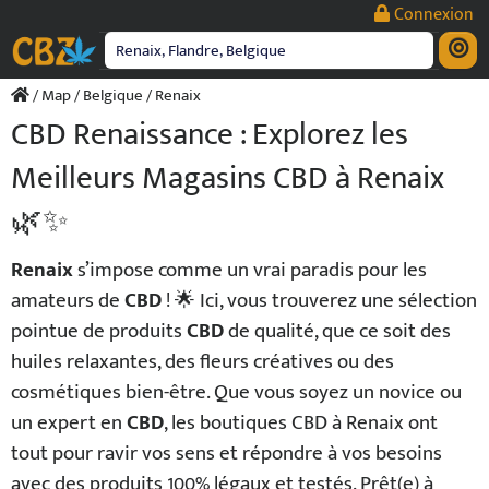
Passer
Connexion
au
contenu
/
Map
/
Belgique
/ Renaix
CBD Renaissance : Explorez les
Meilleurs Magasins CBD à Renaix
🌿✨
Renaix
s’impose comme un vrai paradis pour les
amateurs de
CBD
! 🌟 Ici, vous trouverez une sélection
pointue de produits
CBD
de qualité, que ce soit des
huiles relaxantes, des fleurs créatives ou des
cosmétiques bien-être. Que vous soyez un novice ou
un expert en
CBD
, les boutiques CBD à Renaix ont
tout pour ravir vos sens et répondre à vos besoins
avec des produits 100% légaux et testés. Prêt(e) à