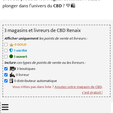
plonger dans l’univers du
CBD
? 💚🛍️
3
magasin
s
et livreur
s
de CBD Renaix
Afficher uniquement
les points de vente et livreurs :
0
GOLD
1
vérifié
1
ouvert
Inclure
ces types de points de vente ou les livreurs :
3
boutique
s
0
livreur
0
distributeur
automatique
Vous n'êtes pas dans liste ?
Ajoutez votre magasin de CBD,
c'est gratuit !
Mettre à jour quand je déplace la carte