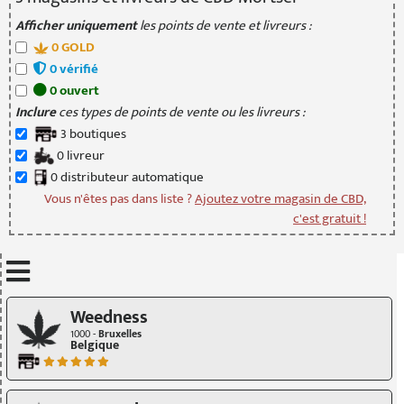
Afficher uniquement
les points de vente et livreurs :
0
GOLD
0
vérifié
0
ouvert
Inclure
ces types de points de vente ou les livreurs :
3
boutique
s
0
livreur
0
distributeur
automatique
Vous n'êtes pas dans liste ?
Ajoutez votre magasin de CBD,
c'est gratuit !
Mettre à jour quand je déplace la carte
Weedness
1000 -
Bruxelles
Belgique