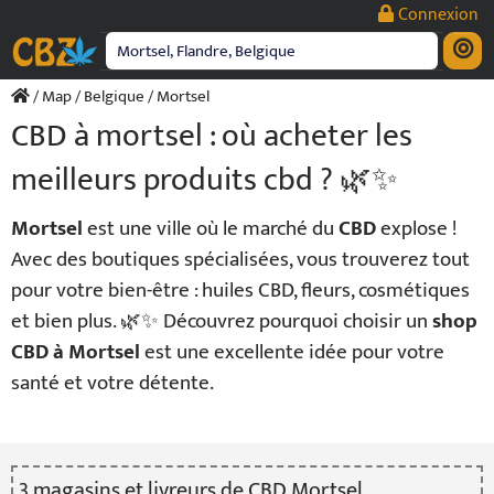
Passer
Connexion
au
contenu
/
Map
/
Belgique
/ Mortsel
CBD à mortsel : où acheter les
meilleurs produits cbd ? 🌿✨
Mortsel
est une ville où le marché du
CBD
explose !
Avec des boutiques spécialisées, vous trouverez tout
pour votre bien-être : huiles CBD, fleurs, cosmétiques
et bien plus. 🌿✨ Découvrez pourquoi choisir un
shop
CBD à Mortsel
est une excellente idée pour votre
santé et votre détente.
3
magasin
s
et livreur
s
de CBD Mortsel