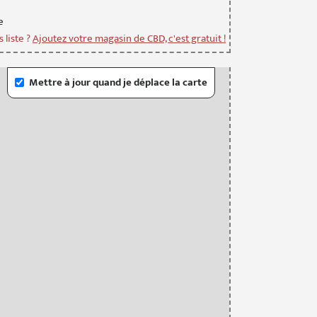
e
 liste ?
Ajoutez votre magasin de CBD, c'est gratuit !
Mettre à jour quand je déplace la carte