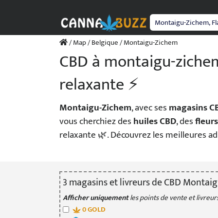
Passer
au
contenu
/
Map
/
Belgique
/ Montaigu-Zichem
CBD à montaigu-zichem
relaxante ⚡
Montaigu-Zichem
, avec ses
magasins C
vous cherchiez des
huiles CBD
, des
fleurs
relaxante 🌿. Découvrez les meilleures ad
3
magasin
s
et livreur
s
de CBD Montaig
Afficher uniquement
les points de vente et livreurs
0
GOLD