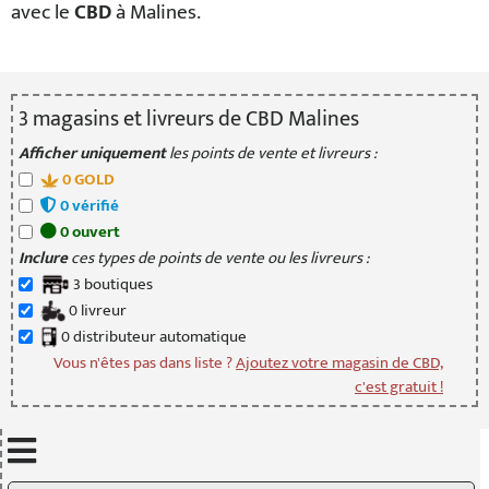
avec le
CBD
à Malines.
3
magasin
s
et livreur
s
de CBD Malines
Afficher uniquement
les points de vente et livreurs :
0
GOLD
0
vérifié
0
ouvert
Inclure
ces types de points de vente ou les livreurs :
3
boutique
s
0
livreur
0
distributeur
automatique
Vous n'êtes pas dans liste ?
Ajoutez votre magasin de CBD,
c'est gratuit !
Mettre à jour quand je déplace la carte