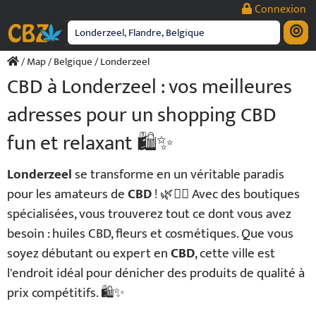
Passer
Connexion
au
contenu
/
Map
/
Belgique
/ Londerzeel
CBD à Londerzeel : vos meilleures
adresses pour un shopping CBD
fun et relaxant 🛍️✨
Londerzeel
se transforme en un véritable paradis
pour les amateurs de
CBD
! 🌿💆‍♀️ Avec des boutiques
spécialisées, vous trouverez tout ce dont vous avez
besoin : huiles CBD, fleurs et cosmétiques. Que vous
soyez débutant ou expert en
CBD
, cette ville est
l'endroit idéal pour dénicher des produits de qualité à
prix compétitifs. 🛍️✨