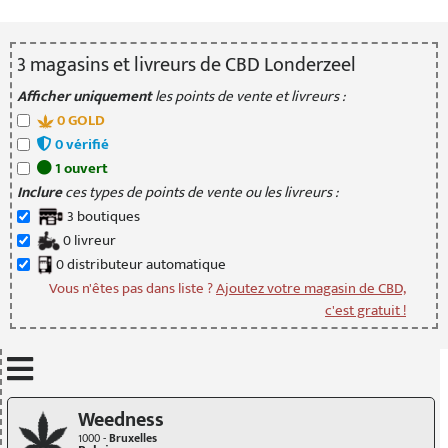
3
magasin
s
et livreur
s
de CBD Londerzeel
Afficher uniquement
les points de vente et livreurs :
0
GOLD
0
vérifié
1
ouvert
Inclure
ces types de points de vente ou les livreurs :
3
boutique
s
0
livreur
0
distributeur
automatique
Vous n'êtes pas dans liste ?
Ajoutez votre magasin de CBD,
c'est gratuit !
Mettre à jour quand je déplace la carte
Weedness
1000 -
Bruxelles