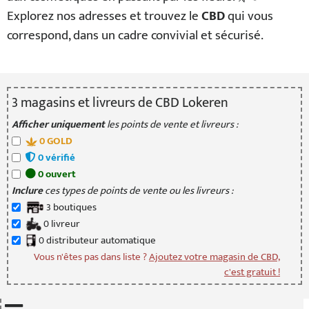
Explorez nos adresses et trouvez le
CBD
qui vous
correspond, dans un cadre convivial et sécurisé.
3
magasin
s
et livreur
s
de CBD Lokeren
Afficher uniquement
les points de vente et livreurs :
0
GOLD
0
vérifié
0
ouvert
Inclure
ces types de points de vente ou les livreurs :
3
boutique
s
0
livreur
0
distributeur
automatique
Vous n'êtes pas dans liste ?
Ajoutez votre magasin de CBD,
c'est gratuit !