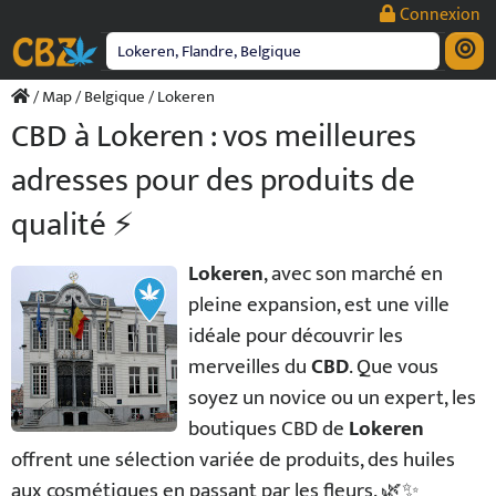
Passer
Connexion
au
contenu
/
Map
/
Belgique
/ Lokeren
CBD à Lokeren : vos meilleures
adresses pour des produits de
qualité ⚡
Lokeren
, avec son marché en
pleine expansion, est une ville
idéale pour découvrir les
merveilles du
CBD
. Que vous
soyez un novice ou un expert, les
boutiques CBD de
Lokeren
offrent une sélection variée de produits, des huiles
aux cosmétiques en passant par les fleurs. 🌿✨