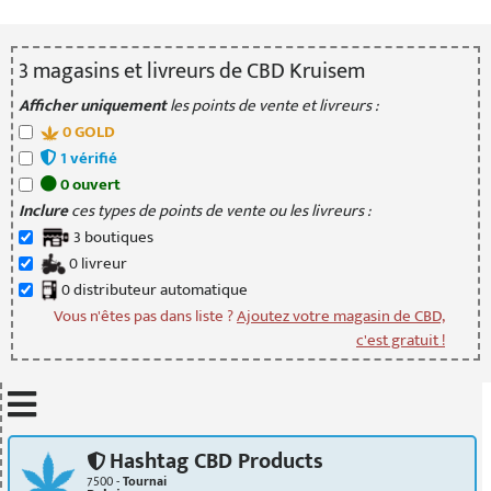
3
magasin
s
et livreur
s
de CBD Kruisem
Afficher uniquement
les points de vente et livreurs :
0
GOLD
1
vérifié
0
ouvert
Inclure
ces types de points de vente ou les livreurs :
3
boutique
s
0
livreur
0
distributeur
automatique
Vous n'êtes pas dans liste ?
Ajoutez votre magasin de CBD,
c'est gratuit !
Mettre à jour quand je déplace la carte
Hashtag CBD Products
7500 -
Tournai