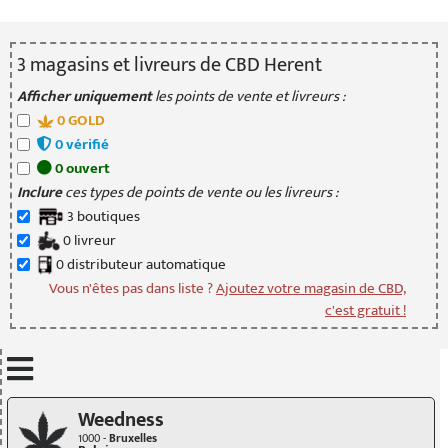
3
magasin
s
et livreur
s
de CBD Herent
Afficher uniquement
les points de vente et livreurs :
0
GOLD
0
vérifié
0
ouvert
Inclure
ces types de points de vente ou les livreurs :
3
boutique
s
0
livreur
0
distributeur
automatique
Vous n'êtes pas dans liste ?
Ajoutez votre magasin de CBD,
c'est gratuit !
Mettre à jour quand je déplace la carte
Weedness
1000 -
Bruxelles