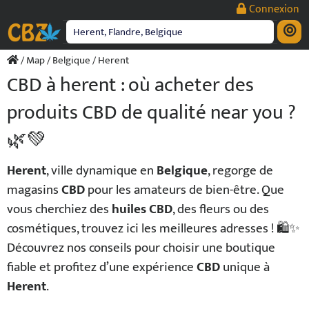
Passer
Connexion
au
contenu
/
Map
/
Belgique
/ Herent
CBD à herent : où acheter des
produits CBD de qualité near you ?
🌿💚
Herent
, ville dynamique en
Belgique
, regorge de
magasins
CBD
pour les amateurs de bien-être. Que
vous cherchiez des
huiles CBD
, des fleurs ou des
cosmétiques, trouvez ici les meilleures adresses ! 🛍️✨
Découvrez nos conseils pour choisir une boutique
fiable et profitez d’une expérience
CBD
unique à
Herent
.