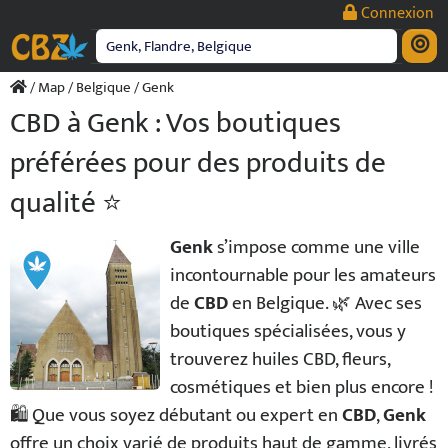
Passer
Connexion
au
contenu
/
Map
/
Belgique
/ Genk
CBD à Genk : Vos boutiques
préférées pour des produits de
qualité ⭐
Genk
s’impose comme une ville
incontournable pour les amateurs
de
CBD
en Belgique. 🌿 Avec ses
boutiques spécialisées, vous y
trouverez huiles CBD, fleurs,
cosmétiques et bien plus encore !
🛍️ Que vous soyez débutant ou expert en
CBD
,
Genk
offre un choix varié de produits haut de gamme, livrés