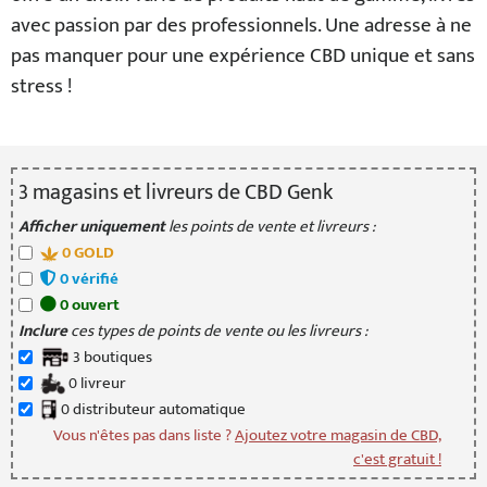
avec passion par des professionnels. Une adresse à ne
pas manquer pour une expérience CBD unique et sans
stress !
3
magasin
s
et livreur
s
de CBD Genk
Afficher uniquement
les points de vente et livreurs :
0
GOLD
0
vérifié
0
ouvert
Inclure
ces types de points de vente ou les livreurs :
3
boutique
s
0
livreur
0
distributeur
automatique
Vous n'êtes pas dans liste ?
Ajoutez votre magasin de CBD,
c'est gratuit !