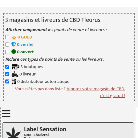
3
magasin
s
et livreur
s
de CBD Fleurus
Afficher uniquement
les points de vente et livreurs :
0
GOLD
0
vérifié
0
ouvert
Inclure
ces types de points de vente ou les livreurs :
3
boutique
s
0
livreur
0
distributeur
automatique
Vous n'êtes pas dans liste ?
Ajoutez votre magasin de CBD,
c'est gratuit !
Mettre à jour quand je déplace la carte
Label Sensation
6010 -
Charleroi