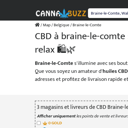
Passer
au
contenu
/
Map
/
Belgique
/ Braine-le-Comte
CBD à braine-le-comte 
relax 🛍️🌿
Braine-le-Comte
s'illumine avec ses bou
Que vous soyez un amateur d'
huiles CBD
adresses et profitez de livraison rapide et
3
magasin
s
et livreur
s
de CBD Braine-l
Afficher uniquement
les points de vente et livreurs
0
GOLD