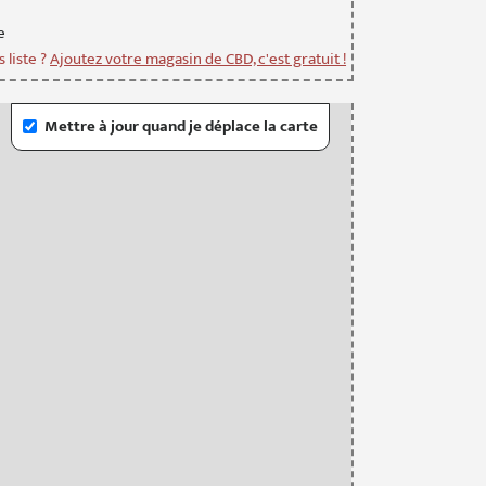
e
 liste ?
Ajoutez votre magasin de CBD, c'est gratuit !
Mettre à jour quand je déplace la carte