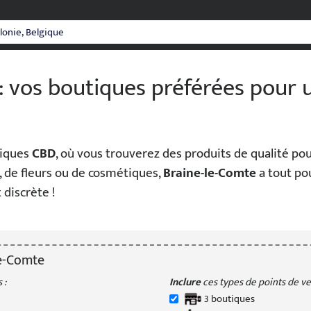
: vos boutiques préférées pour
tiques
CBD
, où vous trouverez des produits de qualité po
, de fleurs ou de cosmétiques,
Braine-le-Comte
a tout po
 discrète !
e-Comte
 :
Inclure
ces types de points de ven
3
boutique
s