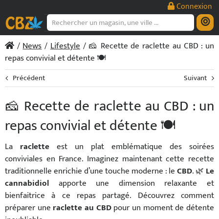
Passer
Connexion
au
contenu
/
News
/
Lifestyle
/ 🧀 Recette de raclette au CBD : un
repas convivial et détente 🍽️
Précédent
Suivant
🧀 Recette de raclette au CBD : un
repas convivial et détente 🍽️
La
raclette
est un plat emblématique des soirées
conviviales en France. Imaginez maintenant cette recette
traditionnelle enrichie d’une touche moderne : le
CBD
. 🌿
Le
cannabidiol
apporte une dimension relaxante et
bienfaitrice à ce repas partagé. Découvrez comment
préparer une
raclette au CBD
pour un moment de détente