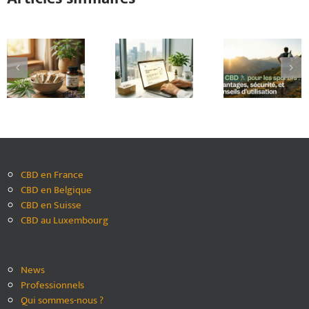
Testez les
travail 🌿 :
Le CBD 🏃‍♂️
suppositoires
légalité,
pour les
au CBD :
usages et
sportifs :
une
conseils
avantages,
solution
pour une
sécurité,
efficace et
consommation
et conseils
naturelle
responsable
d’utilisation
💊
🏢
CBD en France
CBD en Belgique
CBD en Suisse
CBD au Luxembourg
News
Professionnels
Qui sommes-nous ?